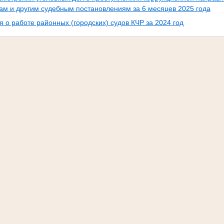
ам и другим судебным постановлениям за 6 месяцев 2025 года
я о работе районных (городских) судов КЧР за 2024 год