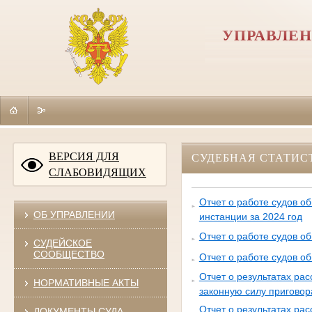
УПРАВЛЕН
ВЕРСИЯ ДЛЯ
СУДЕБНАЯ СТАТИС
СЛАБОВИДЯЩИХ
Отчет о работе судов о
ОБ УПРАВЛЕНИИ
инстанции за 2024 год
Отчет о работе судов о
СУДЕЙСКОЕ
СООБЩЕСТВО
Отчет о работе судов о
Отчет о результатах ра
НОРМАТИВНЫЕ АКТЫ
законную силу приговор
Отчет о результатах ра
ДОКУМЕНТЫ СУДА