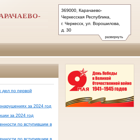
369000, Карачаево-
АРАЧАЕВО-
Черкесская Республика,
г. Черкесск, ул. Ворошилова,
д. 30
Тел.: (8782) 26-57-46, 26-56-
развернуть
35 (ф.)
usd.kchr@sudrf.ru
 дел по первой
онарушениях за 2024 год
ции за 2024 год
енности по вступившим в
енности по вступившим в