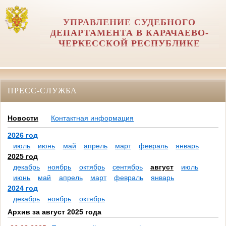
УПРАВЛЕНИЕ СУДЕБНОГО
ДЕПАРТАМЕНТА В КАРАЧАЕВО-
ЧЕРКЕССКОЙ РЕСПУБЛИКЕ
ПРЕСС-СЛУЖБА
Новости
Контактная информация
2026 год
июль
июнь
май
апрель
март
февраль
январь
2025 год
декабрь
ноябрь
октябрь
сентябрь
август
июль
июнь
май
апрель
март
февраль
январь
2024 год
декабрь
ноябрь
октябрь
Архив за август 2025 года