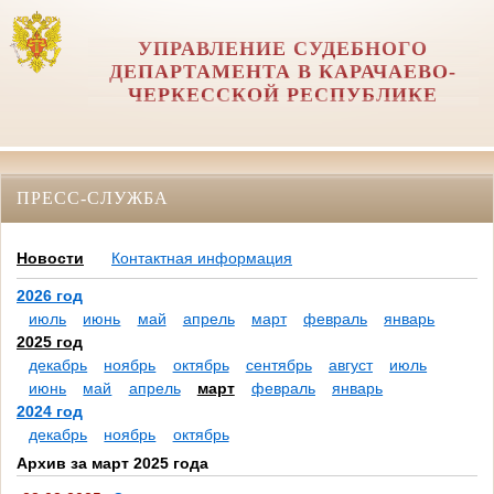
УПРАВЛЕНИЕ СУДЕБНОГО
ДЕПАРТАМЕНТА В КАРАЧАЕВО-
ЧЕРКЕССКОЙ РЕСПУБЛИКЕ
ПРЕСС-СЛУЖБА
Новости
Контактная информация
2026 год
июль
июнь
май
апрель
март
февраль
январь
2025 год
декабрь
ноябрь
октябрь
сентябрь
август
июль
июнь
май
апрель
март
февраль
январь
2024 год
декабрь
ноябрь
октябрь
Архив за март 2025 года